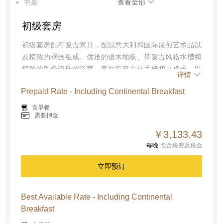
书桌
查看全部
吹风机
迷你吧
初级套房
睡衣
空调
夜床服务
拖鞋
初级套房配有复古家具，配以意大利和国际原创艺术品以
及精致的壁画组成。优雅的镶木地板、带复古风格水槽和
保险箱
烟雾报警器
精致的黑色瓷砖的浴室，客厅有复古扶手椅和小桌子。提
客房内免费高速上网
详情
供特大床、空调、免费无线上网、智能电视、步入式淋
Prepaid Rate - Including Continental Breakfast
浴、保险箱、茶和咖啡设施、吹风机、坐浴盆。面积：25
至30平方米
含早餐
需要押金
￥3,133.43
每晚
包含税费及税金
立即预订
Best Available Rate - Including Continental
Breakfast