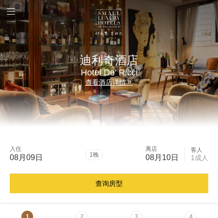
迪利奇酒店
Hotel De' Ricci
查看酒店详情
入住
离店
客人
1晚
08月09日
08月10日
1成人
查询房型
1
2
3
4