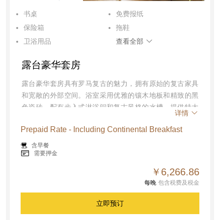
书桌
免费报纸
保险箱
拖鞋
卫浴用品
查看全部
吹风机
客房内免费高速上网
露台豪华套房
空调
坐浴盆
迷你吧
电话
露台豪华套房具有罗马复古的魅力，拥有原始的复古家具
和宽敞的外部空间。浴室采用优雅的镶木地板和精致的黑
夜床服务
睡衣
色瓷砖，配有步入式淋浴间和复古风格的水槽。提供特大
烟雾报警器
详情
床、空调、免费无线上网、智能电视、步入式淋浴、保险
Prepaid Rate - Including Continental Breakfast
箱、茶和咖啡设施、吹风机、坐浴盆。面积：65平方米
含早餐
需要押金
￥6,266.86
每晚
包含税费及税金
立即预订