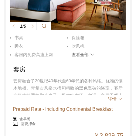
1/5
书桌
保险箱
睡衣
吹风机
客房内免费高速上网
查看全部
免费报纸
烟雾报警器
套房
空调
卫浴用品
迷你吧
电话
套房融合了20世纪40年代至60年代的各种风格。优雅的镶
木地板、带复古风格水槽和精致的黑色瓷砖的浴室，客厅
夜床服务
拖鞋
有复古扶手椅和小桌子。提供特大床、空调、免费无线上
坐浴盆
详情
网、智能电视、步入式淋浴、保险箱、茶和咖啡设施、吹
Prepaid Rate - Including Continental Breakfast
风机、坐浴盆。面积：30平方米
含早餐
需要押金
￥3,829.75