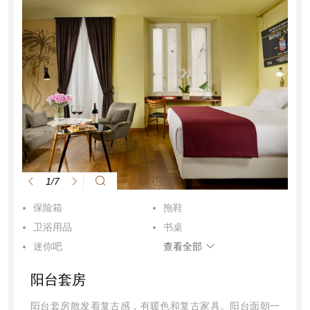
1/7
保险箱
拖鞋
卫浴用品
书桌
迷你吧
查看全部
睡衣
坐浴盆
阳台套房
夜床服务
空调
电话
免费报纸
阳台套房散发着复古感，有暖色和复古家具。阳台面朝一