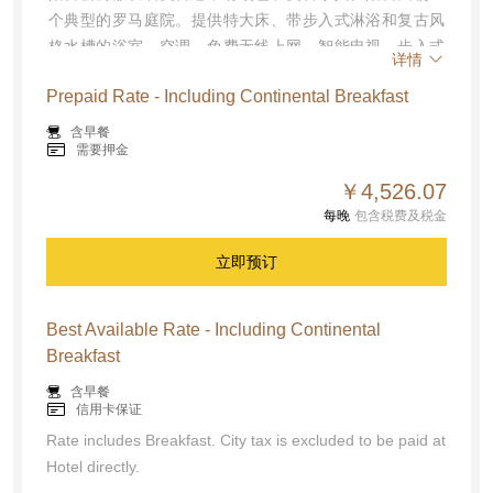
个典型的罗马庭院。提供特大床、带步入式淋浴和复古风
吹风机
烟雾报警器
格水槽的浴室、空调、免费无线上网、智能电视、步入式
客房内免费高速上网
详情
淋浴、保险箱、茶和咖啡设施、吹风机、坐浴盆。面积：
Prepaid Rate - Including Continental Breakfast
35平方米
含早餐
需要押金
￥4,526.07
每晚
包含税费及税金
立即预订
Best Available Rate - Including Continental
Breakfast
含早餐
信用卡保证
Rate includes Breakfast. City tax is excluded to be paid at
Hotel directly.