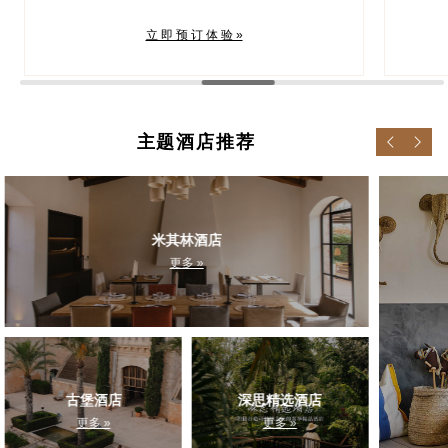
住，
的秘
立 即 预 订 体 验 »
主题酒店推荐
米其林酒店
更多 »
古堡酒店
深思精选酒店
更多 »
更多 »