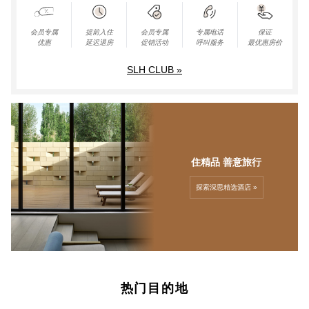
会员专属
提前入住
会员专属
专属电话
保证
优惠
延迟退房
促销活动
呼叫服务
最优惠房价
SLH CLUB »
住精品 善意旅行
探索深思精选酒店 »
热门目的地