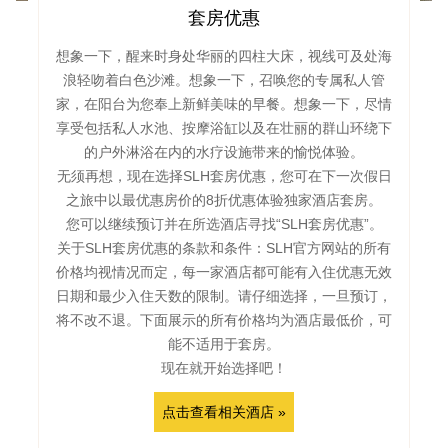
套房优惠
想象一下，醒来时身处华丽的四柱大床，视线可及处海
浪轻吻着白色沙滩。想象一下，召唤您的专属私人管
家，在阳台为您奉上新鲜美味的早餐。想象一下，尽情
享受包括私人水池、按摩浴缸以及在壮丽的群山环绕下
的户外淋浴在内的水疗设施带来的愉悦体验。
无须再想，现在选择SLH套房优惠，您可在下一次假日
之旅中以最优惠房价的8折优惠体验独家酒店套房。
您可以继续预订并在所选酒店寻找“SLH套房优惠”。
关于SLH套房优惠的条款和条件：
SLH官方网站
的所有
价格均视情况而定，每一家酒店都可能有入住优惠无效
日期和最少入住天数的限制。请仔细选择，一旦预订，
将不改不退。下面展示的所有价格均为酒店最低价，可
能不适用于套房。
现在就开始选择吧！
点击查看相关酒店 »